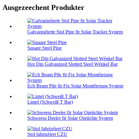
Ausgezeechent Produkter
Galvaniséierte Stol Pipe fir Solar Tracker System
Square Steel Pipe
Hot Dip Galvanized Slotted Steel Wénkel Bar
Ech Beam Pile fir Fix Solar Montéierung System
Lintel (Schweiß T Bar)
Schweess Deeler fir Solar Opriichte System
Stol fabrizéiert CZU