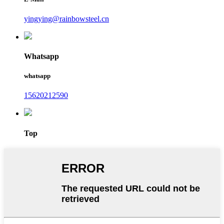
yingying@rainbowsteel.cn
Whatsapp
whatsapp
15620212590
Top