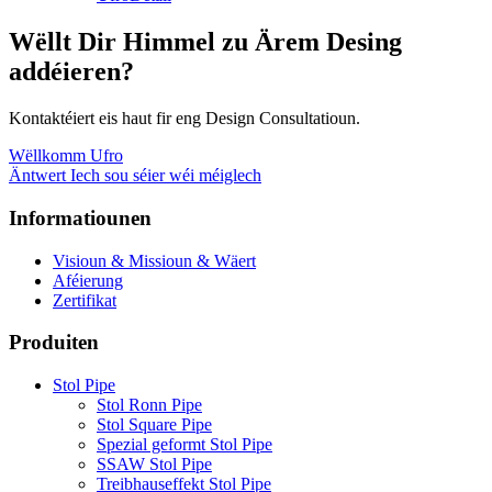
Wëllt Dir Himmel zu Ärem Desing
addéieren?
Kontaktéiert eis haut fir eng Design Consultatioun.
Wëllkomm Ufro
Äntwert Iech sou séier wéi méiglech
Informatiounen
Visioun & Missioun & Wäert
Aféierung
Zertifikat
Produiten
Stol Pipe
Stol Ronn Pipe
Stol Square Pipe
Spezial geformt Stol Pipe
SSAW Stol Pipe
Treibhauseffekt Stol Pipe