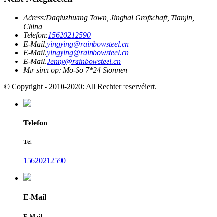
Adress:
Daqiuzhuang Town, Jinghai Grofschaft, Tianjin,
China
Telefon:
15620212590
E-Mail:
yingying@rainbowsteel.cn
E-Mail:
yingying@rainbowsteel.cn
E-Mail:
Jenny@rainbowsteel.cn
Mir sinn op: Mo-So 7*24 Stonnen
© Copyright - 2010-2020: All Rechter reservéiert.
Telefon
Tel
15620212590
E-Mail
E-Mail