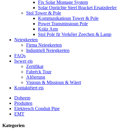
Fix Solar Montage System
Solar Opriichte Steel Bracket Ersatzdeeler
Stol Tower & Pole
Kommunikatioun Tower & Pole
Power Transmissioun Pole
Kräiz Arm
Stol Pole fir Verkéier Zeechen & Lamp
Neiegkeeten
Firma Neiegkeeten
Industriell Neiegkeeten
FAQs
Iwwer eis
Zertifikat
Fabréck Tour
Aféierung
Visioun & Missioun & Wäert
Kontaktéiert eis
Doheem
Produiten
Elektresch Conduit Pipe
EMT
Kategorien