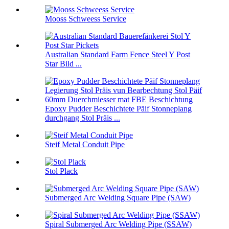
Mooss Schweess Service
Australian Standard Farm Fence Steel Y Post
Star Bild ...
Epoxy Pudder Beschichtete Päif Stonneplang
durchgang Stol Präis ...
Steif Metal Conduit Pipe
Stol Plack
Submerged Arc Welding Square Pipe (SAW)
Spiral Submerged Arc Welding Pipe (SSAW)