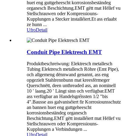
huet eng guttgeheescht korrosionsbeständeg
organesch Beschichtung.EMT gëtt mat Hëllef vu
Stellschrauwen oder Kompressiouns-
Kupplungen a Stecker installéiert.Et ass erlaabt
ze hunn ...
Ufro
Detail
Conduit Pipe Elektresch EMT
Produktbeschreiwung: Elektresch metallesch
Tubing Elektresch metallesch Röhre (Emt Pipe),
och allgemeng dënnwand genannt, ass eng
opgezielt Stahlrennbunn mat kreesfërmeger
Querschnëtt, deen unthreaded ass, an nominell
10 ′ laang.20 ′ Längt sinn och verfügbar.EMT
ass verfügbar an Handelsgréissten 1/2 "bis
4".Bausse ass galvaniséiert fir Korrosiounsschutz
an bannen huet eng guttgeheescht
korrosionsbeständeg organesch
Beschichtung.EMT gëtt installéiert mat Hëllef vu
Stellschrauwen oder Kompressiouns-
Kupplungen a Verbindungen ...
Ufro
Detail