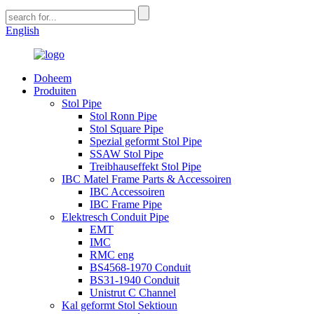
English
Doheem
Produiten
Stol Pipe
Stol Ronn Pipe
Stol Square Pipe
Spezial geformt Stol Pipe
SSAW Stol Pipe
Treibhauseffekt Stol Pipe
IBC Matel Frame Parts & Accessoiren
IBC Accessoiren
IBC Frame Pipe
Elektresch Conduit Pipe
EMT
IMC
RMC eng
BS4568-1970 Conduit
BS31-1940 Conduit
Unistrut C Channel
Kal geformt Stol Sektioun