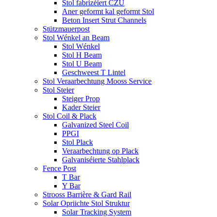
Stol fabrizéiert CZU
Aner geformt kal geformt Stol
Beton Insert Strut Channels
Stützmauerpost
Stol Wénkel an Beam
Stol Wénkel
Stol H Beam
Stol U Beam
Geschweest T Lintel
Stol Veraarbechtung Mooss Service
Stol Steier
Steiger Prop
Kader Steier
Stol Coil & Plack
Galvanized Steel Coil
PPGI
Stol Plack
Veraarbechtung op Plack
Galvaniséierte Stahlplack
Fence Post
T Bar
Y Bar
Strooss Barrière & Gard Rail
Solar Opriichte Stol Struktur
Solar Tracking System