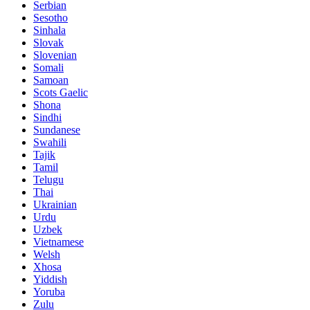
Serbian
Sesotho
Sinhala
Slovak
Slovenian
Somali
Samoan
Scots Gaelic
Shona
Sindhi
Sundanese
Swahili
Tajik
Tamil
Telugu
Thai
Ukrainian
Urdu
Uzbek
Vietnamese
Welsh
Xhosa
Yiddish
Yoruba
Zulu