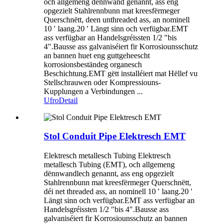
och allgemeng dënnwand genannt, ass eng
opgezielt Stahlrennbunn mat kreesfërmeger
Querschnëtt, deen unthreaded ass, an nominell
10 ′ laang.20 ′ Längt sinn och verfügbar.EMT
ass verfügbar an Handelsgréissten 1/2 "bis
4".Bausse ass galvaniséiert fir Korrosiounsschutz
an bannen huet eng guttgeheescht
korrosionsbeständeg organesch
Beschichtung.EMT gëtt installéiert mat Hëllef vu
Stellschrauwen oder Kompressiouns-
Kupplungen a Verbindungen ...
Ufro
Detail
Stol Conduit Pipe Elektresch EMT
Elektresch metallesch Tubing Elektresch
metallesch Tubing (EMT), och allgemeng
dënnwandlech genannt, ass eng opgezielt
Stahlrennbunn mat kreesfërmeger Querschnëtt,
déi net threaded ass, an nominell 10 ′ laang.20 ′
Längt sinn och verfügbar.EMT ass verfügbar an
Handelsgréissten 1/2 "bis 4".Bausse ass
galvaniséiert fir Korrosiounsschutz an bannen