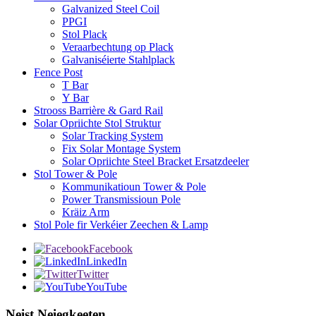
Galvanized Steel Coil
PPGI
Stol Plack
Veraarbechtung op Plack
Galvaniséierte Stahlplack
Fence Post
T Bar
Y Bar
Strooss Barrière & Gard Rail
Solar Opriichte Stol Struktur
Solar Tracking System
Fix Solar Montage System
Solar Opriichte Steel Bracket Ersatzdeeler
Stol Tower & Pole
Kommunikatioun Tower & Pole
Power Transmissioun Pole
Kräiz Arm
Stol Pole fir Verkéier Zeechen & Lamp
Facebook
LinkedIn
Twitter
YouTube
Neist Neiegkeeten