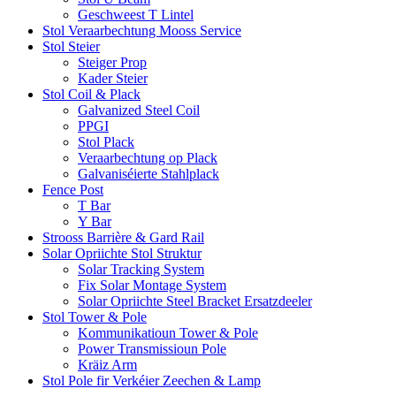
Geschweest T Lintel
Stol Veraarbechtung Mooss Service
Stol Steier
Steiger Prop
Kader Steier
Stol Coil & Plack
Galvanized Steel Coil
PPGI
Stol Plack
Veraarbechtung op Plack
Galvaniséierte Stahlplack
Fence Post
T Bar
Y Bar
Strooss Barrière & Gard Rail
Solar Opriichte Stol Struktur
Solar Tracking System
Fix Solar Montage System
Solar Opriichte Steel Bracket Ersatzdeeler
Stol Tower & Pole
Kommunikatioun Tower & Pole
Power Transmissioun Pole
Kräiz Arm
Stol Pole fir Verkéier Zeechen & Lamp