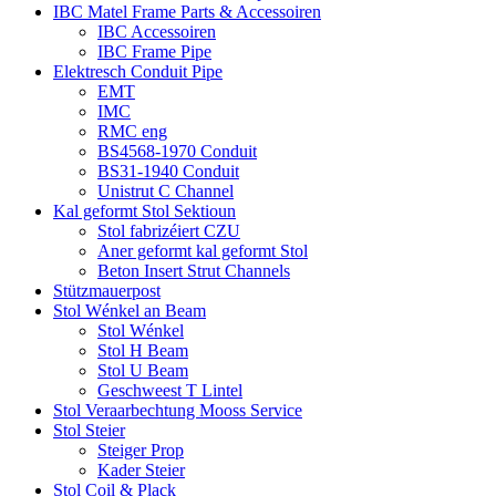
IBC Matel Frame Parts & Accessoiren
IBC Accessoiren
IBC Frame Pipe
Elektresch Conduit Pipe
EMT
IMC
RMC eng
BS4568-1970 Conduit
BS31-1940 Conduit
Unistrut C Channel
Kal geformt Stol Sektioun
Stol fabrizéiert CZU
Aner geformt kal geformt Stol
Beton Insert Strut Channels
Stützmauerpost
Stol Wénkel an Beam
Stol Wénkel
Stol H Beam
Stol U Beam
Geschweest T Lintel
Stol Veraarbechtung Mooss Service
Stol Steier
Steiger Prop
Kader Steier
Stol Coil & Plack