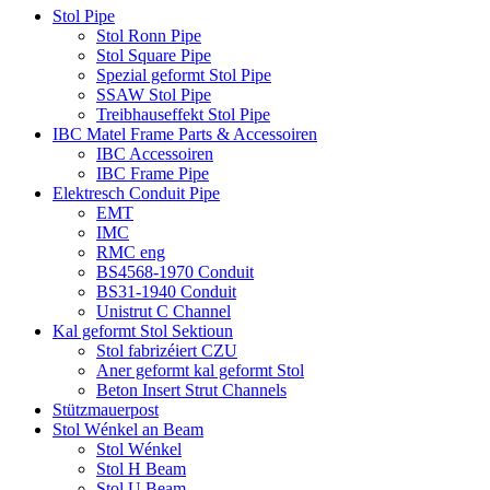
Stol Pipe
Stol Ronn Pipe
Stol Square Pipe
Spezial geformt Stol Pipe
SSAW Stol Pipe
Treibhauseffekt Stol Pipe
IBC Matel Frame Parts & Accessoiren
IBC Accessoiren
IBC Frame Pipe
Elektresch Conduit Pipe
EMT
IMC
RMC eng
BS4568-1970 Conduit
BS31-1940 Conduit
Unistrut C Channel
Kal geformt Stol Sektioun
Stol fabrizéiert CZU
Aner geformt kal geformt Stol
Beton Insert Strut Channels
Stützmauerpost
Stol Wénkel an Beam
Stol Wénkel
Stol H Beam
Stol U Beam