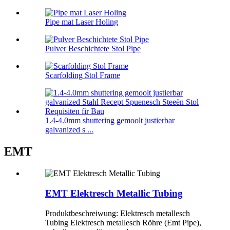
Pipe mat Laser Holing
Pulver Beschichtete Stol Pipe
Scarfolding Stol Frame
1.4-4.0mm shuttering gemoolt justierbar
galvanized s ...
EMT
EMT Elektresch Metallic Tubing
Produktbeschreiwung: Elektresch metallesch
Tubing Elektresch metallesch Röhre (Emt Pipe),